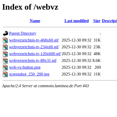
Index of /webvz
Name
Last modified
Size
Descript
Parent Directory
-
webverzeichnis-tv-468x60.gif
2025-12-30 09:32
31K
webverzeichnis-tv-234x60.gif
2025-12-30 09:32
23K
webverzeichnis-tv-120x600.gif
2025-12-30 09:32
48K
webverzeichnis-tv-88x31.gif
2025-12-30 09:32
8.6K
web-vz-button.png
2025-12-30 09:32
269
screenshot_250_200.jpg
2025-12-30 09:32
11K
Apache/2.4 Server at commons.luminea.de Port 443