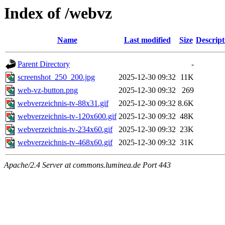
Index of /webvz
Name
Last modified
Size
Descript
Parent Directory
-
screenshot_250_200.jpg
2025-12-30 09:32
11K
web-vz-button.png
2025-12-30 09:32
269
webverzeichnis-tv-88x31.gif
2025-12-30 09:32
8.6K
webverzeichnis-tv-120x600.gif
2025-12-30 09:32
48K
webverzeichnis-tv-234x60.gif
2025-12-30 09:32
23K
webverzeichnis-tv-468x60.gif
2025-12-30 09:32
31K
Apache/2.4 Server at commons.luminea.de Port 443